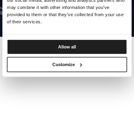
our social media, advertising and analytics partners who
may combine it with other information that you’ve
Mit der Anmeldung zum Newsletter bestätigst du, dass du die
Datenschutzerklärung
gelesen hast.
provided to them or that they’ve collected from your use
GERMANY
of their services.
©1997 - 2026 PITBULL ALLE RECHTE VORBEHALTEN.
SITE CREDITS
GEHE NACH OBEN
Allow all
Customize