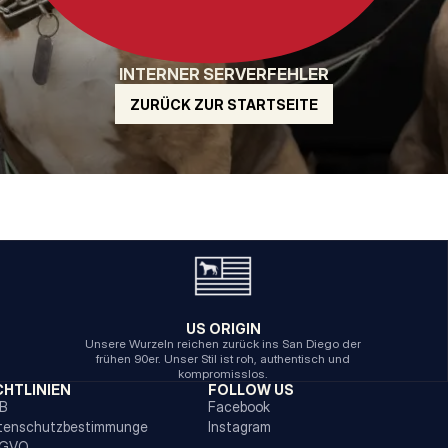
INTERNER SERVERFEHLER
ZURÜCK ZUR STARTSEITE
US ORIGIN
Unsere Wurzeln reichen zurück ins San Diego der
frühen 90er. Unser Stil ist roh, authentisch und
kompromisslos.
CHTLINIEN
FOLLOW US
B
Facebook
tenschutzbestimmunge
Instagram
GVO