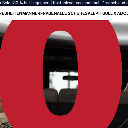
er Sale -30 % hat begonnen | Kostenloser Versand nach Deutschland 
NEUHEITEN
MÄNNER
FRAUEN
ALLE SCHUHE
SALE
PITBULL X ADC