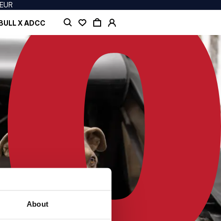
 EUR
BULL X ADCC
About