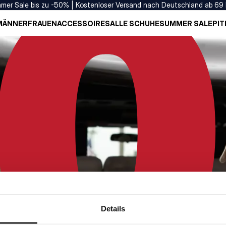
mer Sale bis zu -50% | Kostenloser Versand nach Deutschland ab 69
MÄNNER
FRAUEN
ACCESSOIRES
ALLE SCHUHE
SUMMER SALE
PIT
Details