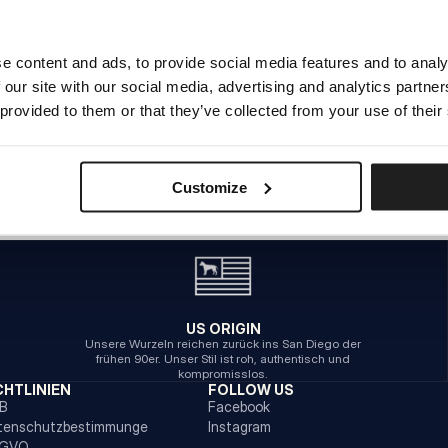
e content and ads, to provide social media features and to analy
INTERNER SERVERFEHLER
 our site with our social media, advertising and analytics partn
ZURÜCK ZUR STARTSEITE
 provided to them or that they’ve collected from your use of their
Customize
US ORIGIN
Unsere Wurzeln reichen zurück ins San Diego der
frühen 90er. Unser Stil ist roh, authentisch und
kompromisslos.
CHTLINIEN
FOLLOW US
B
Facebook
tenschutzbestimmunge
Instagram
GVO