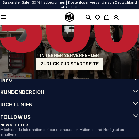
Saisonaler Sale -30 % hat begonnen | Kostenloser Versand nach Deutschland
ab 69 EUR
QUALITÄT HAT BEI UNS PRIORITÄT
Unsere Kleidung wird mit Leidenschaft produziert. Bei Haltbarkeit, Langlebigkeit
der Materialien und Details machen wir keine Kompromisse.
US ORIGIN
Unsere Wurzeln reichen zurück ins San Diego der frühen 90er. Unser Stil ist roh,
authentisch und kompromisslos.
INTERNER SERVERFEHLER
MARKE MIT CHARAKTER
ZURÜCK ZUR STARTSEITE
Unsere Kollektionen tragen Sportler, Kämpfer und eigensinnige Individualisten
INFO
KUNDENBEREICH
RICHTLINIEN
FOLLOW US
NEWSLETTER
Möchtest du Informationen über die neuesten Aktionen und Neuigkeiten
erhalten?
Email address