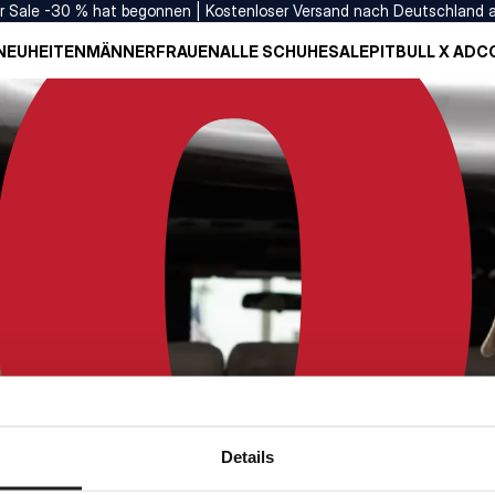
er Sale -30 % hat begonnen | Kostenloser Versand nach Deutschland 
NEUHEITEN
MÄNNER
FRAUEN
ALLE SCHUHE
SALE
PITBULL X ADC
Details