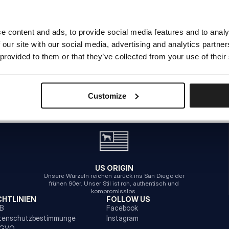
e content and ads, to provide social media features and to analy
INTERNER SERVERFEHLER
 our site with our social media, advertising and analytics partn
ZURÜCK ZUR STARTSEITE
 provided to them or that they’ve collected from your use of their
Customize
US ORIGIN
Unsere Wurzeln reichen zurück ins San Diego der
frühen 90er. Unser Stil ist roh, authentisch und
kompromisslos.
CHTLINIEN
FOLLOW US
B
Facebook
tenschutzbestimmunge
Instagram
GVO