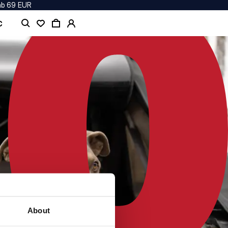
ab 69 EUR
C
About