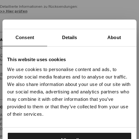
Detaillierte Informationen zu Rücksendungen:
>> Hier prüfen
--------------------------
Consent
Details
About
ANDERE MÖGLICHKEITEN /
Customer Service:
Call us.
EN, PL
This website uses cookies
Monday-Friday 8:00 - 18:00 CET
Dedicated store available
+48 22 103 38 39
We use cookies to personalise content and ads, to
LOCAL STORE AVAILABLE
Write to us anytime
. EN, PL, DE, HR
provide social media features and to analyse our traffic.
bok@pitbull.pl
Looks like you are in
United States
.
We also share information about your use of our site with
Do you want to switch to your local store?
our social media, advertising and analytics partners who
may combine it with other information that you’ve
--------------------------
SWITCH TO
UNITED STATES
STORE
provided to them or that they’ve collected from your use
COMPANY DETAILS:
of their services.
Allgemeine Informationen
PITBULL Apparel GmbH
STAY ON
GERMANY
STORE
Emil-von-Behring-Straße 6
D-63128 Dietzenbach
Pitbull Sp. z o.o.