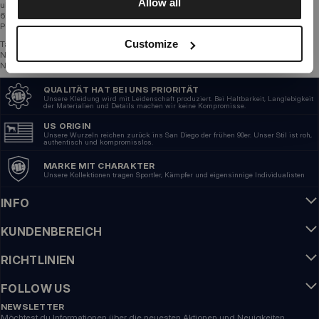
Allow all
ul Ogrodowa 100,
62-003 Biedrusko
POLAND
Customize
Tax Identification Number: 7661965063
National Business Registry Number: 301086900
National Court Register: 0000331946
QUALITÄT HAT BEI UNS PRIORITÄT
Unsere Kleidung wird mit Leidenschaft produziert. Bei Haltbarkeit, Langlebigkeit
der Materialien und Details machen wir keine Kompromisse.
US ORIGIN
Unsere Wurzeln reichen zurück ins San Diego der frühen 90er. Unser Stil ist roh,
authentisch und kompromisslos.
MARKE MIT CHARAKTER
Unsere Kollektionen tragen Sportler, Kämpfer und eigensinnige Individualisten
INFO
KUNDENBEREICH
RICHTLINIEN
FOLLOW US
NEWSLETTER
Möchtest du Informationen über die neuesten Aktionen und Neuigkeiten