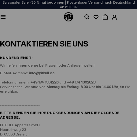
Saisonaler Sale -30 % hat begonnen | Kostenloser Versand nach Deutschland
ab 69 EUR
Kontakt
KONTAKT
RÜCKGABERECHT
VERSANDINFORMAT
KONTAKTIEREN SIE UNS
KUNDENDIENST:
Wir helfen Ihnen gerne bei Fragen oder Anliegen weiter!
E-Mail-Adresse:
info@pitbull.de
Telefonnummern:
+49 174 1301226
und
+49 174 1302823
Servicezeiten: Wir sind von
Montag bis Freitag, 8:00 Uhr bis 14:00 Uhr
, für Sie
erreichbar.
--------------------------
BITTE SENDEN SIE IHRE RÜCKSENDUNGEN AN DIE FOLGENDE
ADRESSE:
PITBULL Apparel GmbH
Neurothweg 23
D-63303 Dreieich