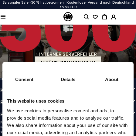
Saisonaler Sale -30 % hat begonnen | Kostenloser Versand nach Deutschland
ab 69 EUR
QUALITÄT HAT BEI UNS PRIORITÄT
Unsere Kleidung wird mit Leidenschaft produziert. Bei Haltbarkeit, Langlebigkeit
der Materialien und Details machen wir keine Kompromisse.
US ORIGIN
Unsere Wurzeln reichen zurück ins San Diego der frühen 90er. Unser Stil ist roh,
authentisch und kompromisslos.
INTERNER SERVERFEHLER
MARKE MIT CHARAKTER
ZURÜCK ZUR STARTSEITE
Unsere Kollektionen tragen Sportler, Kämpfer und eigensinnige Individualisten
INFO
Consent
Details
About
KUNDENBEREICH
This website uses cookies
RICHTLINIEN
We use cookies to personalise content and ads, to
FOLLOW US
provide social media features and to analyse our traffic.
NEWSLETTER
We also share information about your use of our site with
Möchtest du Informationen über die neuesten Aktionen und Neuigkeiten
erhalten?
our social media, advertising and analytics partners who
Email address