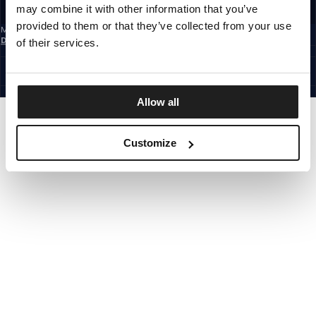
may combine it with other information that you’ve
REGISTRIEREN SIE SICH
provided to them or that they’ve collected from your use
Mit der Anmeldung zum Newsletter bestätigst du, dass du die
Datenschutzerklärung
gelesen hast.
of their services.
GERMANY
©1997 - 2026 PITBULL ALLE RECHTE VORBEHALTEN.
SITE CREDITS
GEHE NACH OBEN
Allow all
Customize