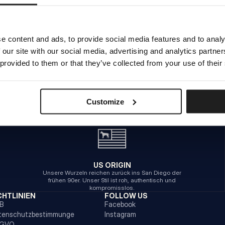
INTERNER SERVERFEHLER
e content and ads, to provide social media features and to analy
 our site with our social media, advertising and analytics partn
ZURÜCK ZUR STARTSEITE
 provided to them or that they’ve collected from your use of their
Customize
US ORIGIN
Unsere Wurzeln reichen zurück ins San Diego der
frühen 90er. Unser Stil ist roh, authentisch und
kompromisslos.
CHTLINIEN
FOLLOW US
B
Facebook
tenschutzbestimmunge
Instagram
GVO