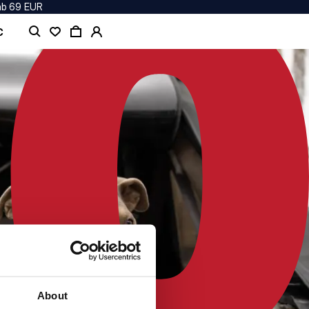
ab 69 EUR
C
About