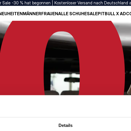
er Sale -30 % hat begonnen | Kostenloser Versand nach Deutschland 
NEUHEITEN
MÄNNER
FRAUEN
ALLE SCHUHE
SALE
PITBULL X ADC
Details