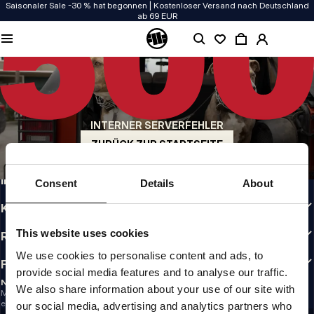
Saisonaler Sale -30 % hat begonnen | Kostenloser Versand nach Deutschland
ab 69 EUR
QUALITÄT HAT BEI UNS PRIORITÄT
Unsere Kleidung wird mit Leidenschaft produziert. Bei Haltbarkeit, Langlebigkeit
der Materialien und Details machen wir keine Kompromisse.
US ORIGIN
Unsere Wurzeln reichen zurück ins San Diego der frühen 90er. Unser Stil ist roh,
authentisch und kompromisslos.
INTERNER SERVERFEHLER
MARKE MIT CHARAKTER
ZURÜCK ZUR STARTSEITE
Unsere Kollektionen tragen Sportler, Kämpfer und eigensinnige Individualisten
INFO
Consent
Details
About
KUNDENBEREICH
This website uses cookies
RICHTLINIEN
We use cookies to personalise content and ads, to
FOLLOW US
provide social media features and to analyse our traffic.
NEWSLETTER
We also share information about your use of our site with
Möchtest du Informationen über die neuesten Aktionen und Neuigkeiten
erhalten?
our social media, advertising and analytics partners who
Email address