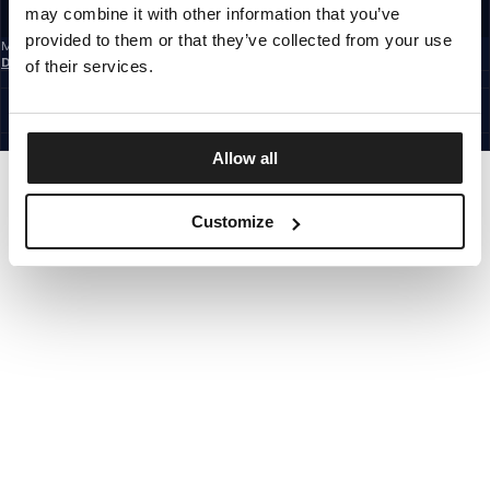
may combine it with other information that you’ve
REGISTRIEREN SIE SICH
provided to them or that they’ve collected from your use
Mit der Anmeldung zum Newsletter bestätigst du, dass du die
Datenschutzerklärung
gelesen hast.
of their services.
GERMANY
©1997 - 2026 PITBULL ALLE RECHTE VORBEHALTEN.
SITE CREDITS
GEHE NACH OBEN
Allow all
Customize