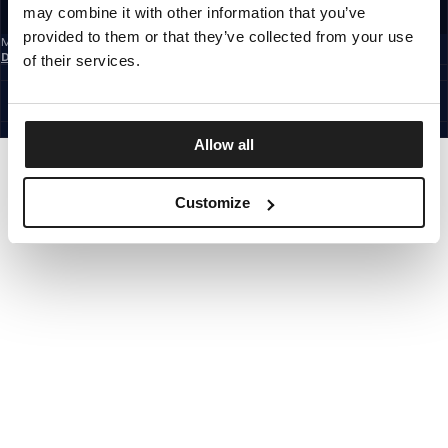
may combine it with other information that you’ve
REGISTRIEREN SIE SICH
provided to them or that they’ve collected from your use
Mit der Anmeldung zum Newsletter bestätigst du, dass du die
Datenschutzerklärung
gelesen hast.
of their services.
GERMANY
©1997 - 2026 PITBULL ALLE RECHTE VORBEHALTEN.
SITE CREDITS
GEHE NACH OBEN
Allow all
Customize