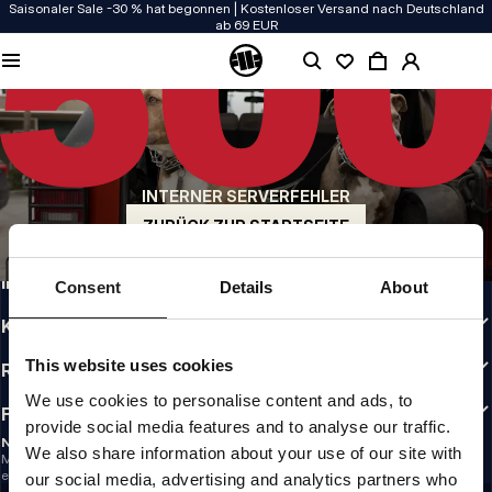
Saisonaler Sale -30 % hat begonnen | Kostenloser Versand nach Deutschland
ab 69 EUR
QUALITÄT HAT BEI UNS PRIORITÄT
Unsere Kleidung wird mit Leidenschaft produziert. Bei Haltbarkeit, Langlebigkeit
der Materialien und Details machen wir keine Kompromisse.
US ORIGIN
Unsere Wurzeln reichen zurück ins San Diego der frühen 90er. Unser Stil ist roh,
authentisch und kompromisslos.
INTERNER SERVERFEHLER
MARKE MIT CHARAKTER
ZURÜCK ZUR STARTSEITE
Unsere Kollektionen tragen Sportler, Kämpfer und eigensinnige Individualisten
INFO
Consent
Details
About
KUNDENBEREICH
This website uses cookies
RICHTLINIEN
We use cookies to personalise content and ads, to
FOLLOW US
provide social media features and to analyse our traffic.
NEWSLETTER
We also share information about your use of our site with
Möchtest du Informationen über die neuesten Aktionen und Neuigkeiten
erhalten?
our social media, advertising and analytics partners who
Email address