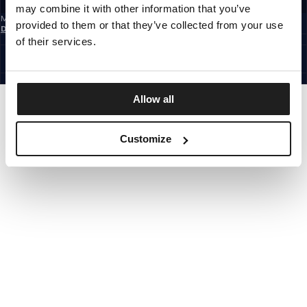
may combine it with other information that you’ve
Mit der Anmeldung zum Newsletter bestätigst du, dass du die
provided to them or that they’ve collected from your use
Datenschutzerklärung
gelesen hast.
GERMANY
of their services.
©1997 - 2026 PITBULL ALLE RECHTE VORBEHALTEN.
SITE CREDITS
GEHE NACH OBEN
Allow all
Customize