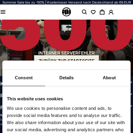
Summer Sale bis zu -50% | Kostenloser Versand nach Deutschland ab 69 EUR
QUALITÄT HAT BEI UNS PRIORITÄT
Unsere Kleidung wird mit Leidenschaft produziert. Bei Haltbarkeit, Langlebigkeit
der Materialien und Details machen wir keine Kompromisse.
US ORIGIN
Unsere Wurzeln reichen zurück ins San Diego der frühen 90er. Unser Stil ist roh,
authentisch und kompromisslos.
INTERNER SERVERFEHLER
MARKE MIT CHARAKTER
Unsere Kollektionen tragen Sportler, Kämpfer und eigensinnige Individualisten
ZURÜCK ZUR STARTSEITE
INFO
Consent
Details
About
KUNDENBEREICH
RICHTLINIEN
This website uses cookies
FOLLOW US
We use cookies to personalise content and ads, to
provide social media features and to analyse our traffic.
NEWSLETTER
Möchtest du Informationen über die neuesten Aktionen und Neuigkeiten
We also share information about your use of our site with
erhalten?
Email address
our social media, advertising and analytics partners who
REGISTRIEREN SIE SICH