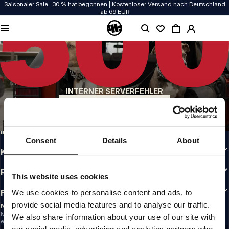
Saisonaler Sale -30 % hat begonnen | Kostenloser Versand nach Deutschland
ab 69 EUR
QUALITÄT HAT BEI UNS PRIORITÄT
Unsere Kleidung wird mit Leidenschaft produziert. Bei Haltbarkeit, Langlebigkeit
der Materialien und Details machen wir keine Kompromisse.
US ORIGIN
Unsere Wurzeln reichen zurück ins San Diego der frühen 90er. Unser Stil ist roh,
authentisch und kompromisslos.
INTERNER SERVERFEHLER
MARKE MIT CHARAKTER
ZURÜCK ZUR STARTSEITE
Unsere Kollektionen tragen Sportler, Kämpfer und eigensinnige Individualisten
INFO
Consent
Details
About
KUNDENBEREICH
RICHTLINIEN
This website uses cookies
FOLLOW US
We use cookies to personalise content and ads, to
provide social media features and to analyse our traffic.
NEWSLETTER
Möchtest du Informationen über die neuesten Aktionen und Neuigkeiten
We also share information about your use of our site with
erhalten?
Email address