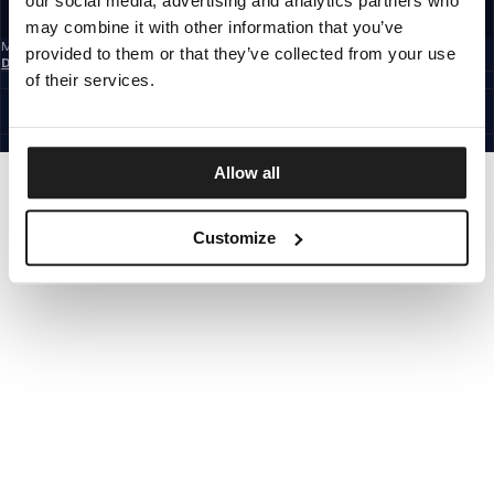
our social media, advertising and analytics partners who
REGISTRIEREN SIE SICH
may combine it with other information that you’ve
Mit der Anmeldung zum Newsletter bestätigst du, dass du die
provided to them or that they’ve collected from your use
Datenschutzerklärung
gelesen hast.
of their services.
GERMANY
©1997 - 2026 PITBULL ALLE RECHTE VORBEHALTEN.
SITE CREDITS
GEHE NACH OBEN
Allow all
Customize