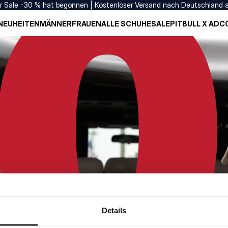
er Sale -30 % hat begonnen | Kostenloser Versand nach Deutschland 
NEUHEITEN
MÄNNER
FRAUEN
ALLE SCHUHE
SALE
PITBULL X ADC
Details