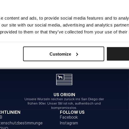
e content and ads, to provide social media features and to analy
INTERNER SERVERFEHLER
 our site with our social media, advertising and analytics partn
ZURÜCK ZUR STARTSEITE
 provided to them or that they’ve collected from your use of their
Customize
US ORIGIN
Unsere Wurzeln reichen zurück ins San Diego der
frühen 90er. Unser Stil ist roh, authentisch und
kompromisslos.
CHTLINIEN
FOLLOW US
B
Facebook
tenschutzbestimmunge
Instagram
GVO