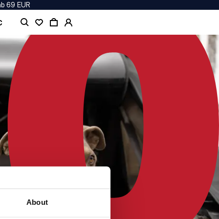
ab 69 EUR
C
About