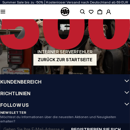
Summer Sale bis zu -50% | Kostenloser Versand nach Deutschland ab 69 EUR
QUALITÄT HAT BEI UNS PRIORITÄT
Unsere Kleidung wird mit Leidenschaft produziert. Bei Haltbarkeit, Langlebigkeit
der Materialien und Details machen wir keine Kompromisse.
US ORIGIN
Unsere Wurzeln reichen zurück ins San Diego der frühen 90er. Unser Stil ist roh,
authentisch und kompromisslos.
INTERNER SERVERFEHLER
MARKE MIT CHARAKTER
Unsere Kollektionen tragen Sportler, Kämpfer und eigensinnige Individualisten
ZURÜCK ZUR STARTSEITE
INFO
KUNDENBEREICH
RICHTLINIEN
FOLLOW US
NEWSLETTER
Möchtest du Informationen über die neuesten Aktionen und Neuigkeiten
erhalten?
Email address
REGISTRIEREN SIE SICH