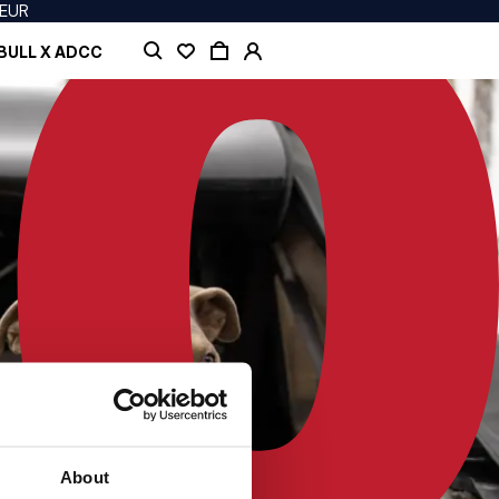
 EUR
BULL X ADCC
About