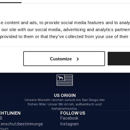
INTERNER SERVERFEHLER
e content and ads, to provide social media features and to analy
 our site with our social media, advertising and analytics partn
ZURÜCK ZUR STARTSEITE
 provided to them or that they’ve collected from your use of their
Customize
US ORIGIN
Unsere Wurzeln reichen zurück ins San Diego der
frühen 90er. Unser Stil ist roh, authentisch und
kompromisslos.
CHTLINIEN
FOLLOW US
B
Facebook
tenschutzbestimmunge
Instagram
GVO