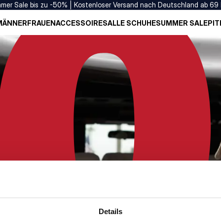
mer Sale bis zu -50% | Kostenloser Versand nach Deutschland ab 69
MÄNNER
FRAUEN
ACCESSOIRES
ALLE SCHUHE
SUMMER SALE
PIT
Details