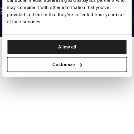
our social media, advertising and analytics partners who
may combine it with other information that you’ve
Mit der Anmeldung zum Newsletter bestätigst du, dass du die
Datenschutzerklärung
gelesen hast.
provided to them or that they’ve collected from your use
GERMANY
of their services.
©1997 - 2026 PITBULL ALLE RECHTE VORBEHALTEN.
SITE CREDITS
GEHE NACH OBEN
Allow all
Customize