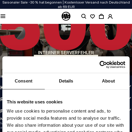
Saisonaler Sale -30 % hat begonnen | Kostenloser Versand nach Deutschland
ab 69 EUR
QUALITÄT HAT BEI UNS PRIORITÄT
Unsere Kleidung wird mit Leidenschaft produziert. Bei Haltbarkeit, Langlebigkeit
der Materialien und Details machen wir keine Kompromisse.
US ORIGIN
Unsere Wurzeln reichen zurück ins San Diego der frühen 90er. Unser Stil ist roh,
authentisch und kompromisslos.
INTERNER SERVERFEHLER
MARKE MIT CHARAKTER
ZURÜCK ZUR STARTSEITE
Unsere Kollektionen tragen Sportler, Kämpfer und eigensinnige Individualisten
INFO
Consent
Details
About
KUNDENBEREICH
RICHTLINIEN
This website uses cookies
FOLLOW US
We use cookies to personalise content and ads, to
provide social media features and to analyse our traffic.
NEWSLETTER
Möchtest du Informationen über die neuesten Aktionen und Neuigkeiten
We also share information about your use of our site with
erhalten?
Email address