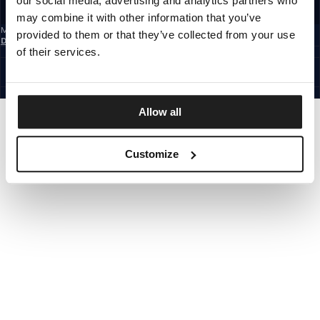
our social media, advertising and analytics partners who
REGISTRIEREN SIE SICH
may combine it with other information that you’ve
Mit der Anmeldung zum Newsletter bestätigst du, dass du die
provided to them or that they’ve collected from your use
Datenschutzerklärung
gelesen hast.
of their services.
GERMANY
©1997 - 2026 PITBULL ALLE RECHTE VORBEHALTEN.
SITE CREDITS
GEHE NACH OBEN
Allow all
Customize