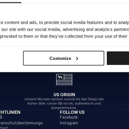
INTERNER SERVERFEHLER
e content and ads, to provide social media features and to analy
 our site with our social media, advertising and analytics partn
ZURÜCK ZUR STARTSEITE
 provided to them or that they’ve collected from your use of their
Customize
US ORIGIN
Unsere Wurzeln reichen zurück ins San Diego der
frühen 90er. Unser Stil ist roh, authentisch und
kompromisslos.
CHTLINIEN
FOLLOW US
B
Facebook
tenschutzbestimmunge
Instagram
GVO