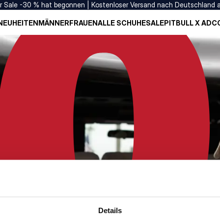
er Sale -30 % hat begonnen | Kostenloser Versand nach Deutschland 
NEUHEITEN
MÄNNER
FRAUEN
ALLE SCHUHE
SALE
PITBULL X ADC
Details