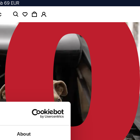
ab 69 EUR
C
About