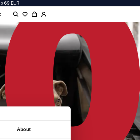
ab 69 EUR
C
About