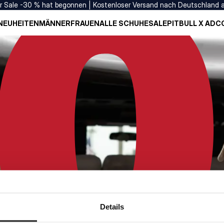
er Sale -30 % hat begonnen | Kostenloser Versand nach Deutschland 
NEUHEITEN
MÄNNER
FRAUEN
ALLE SCHUHE
SALE
PITBULL X ADC
Details