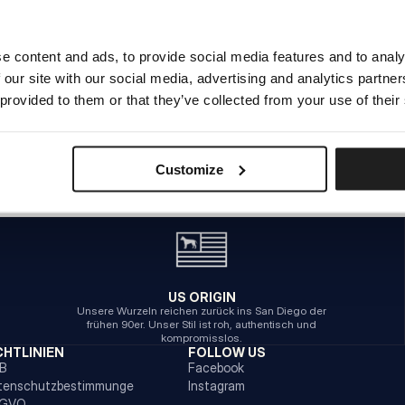
e content and ads, to provide social media features and to analy
INTERNER SERVERFEHLER
 our site with our social media, advertising and analytics partn
ZURÜCK ZUR STARTSEITE
 provided to them or that they’ve collected from your use of their
Customize
US ORIGIN
Unsere Wurzeln reichen zurück ins San Diego der
frühen 90er. Unser Stil ist roh, authentisch und
kompromisslos.
CHTLINIEN
FOLLOW US
B
Facebook
tenschutzbestimmunge
Instagram
GVO