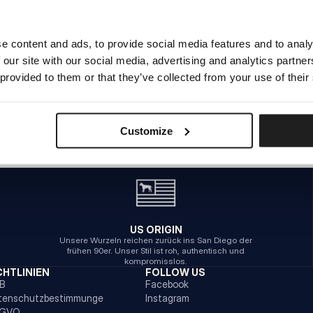
e content and ads, to provide social media features and to analy
INTERNER SERVERFEHLER
 our site with our social media, advertising and analytics partn
ZURÜCK ZUR STARTSEITE
 provided to them or that they’ve collected from your use of their
Customize
US ORIGIN
Unsere Wurzeln reichen zurück ins San Diego der
frühen 90er. Unser Stil ist roh, authentisch und
kompromisslos.
CHTLINIEN
FOLLOW US
B
Facebook
tenschutzbestimmunge
Instagram
GVO