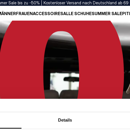
mer Sale bis zu -50% | Kostenloser Versand nach Deutschland ab 69
MÄNNER
FRAUEN
ACCESSOIRES
ALLE SCHUHE
SUMMER SALE
PIT
Details