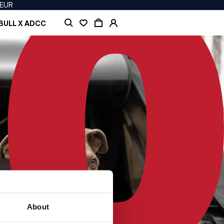
 EUR
BULL X ADCC
About