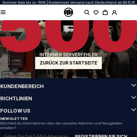
Summer Sale bis zu -50% | Kostenloser Versand nach Deutschland ab 69 EUR
QUALITÄT HAT BEI UNS PRIORITÄT
Unsere Kleidung wird mit Leidenschaft produziert. Bei Haltbarkeit, Langlebigkeit
der Materialien und Details machen wir keine Kompromisse.
US ORIGIN
Unsere Wurzeln reichen zurück ins San Diego der frühen 90er. Unser Stil ist roh,
authentisch und kompromisslos.
INTERNER SERVERFEHLER
MARKE MIT CHARAKTER
Unsere Kollektionen tragen Sportler, Kämpfer und eigensinnige Individualisten
ZURÜCK ZUR STARTSEITE
INFO
KUNDENBEREICH
RICHTLINIEN
FOLLOW US
NEWSLETTER
Möchtest du Informationen über die neuesten Aktionen und Neuigkeiten
erhalten?
Email address
REGISTRIEREN SIE SICH