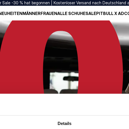
er Sale -30 % hat begonnen | Kostenloser Versand nach Deutschland 
NEUHEITEN
MÄNNER
FRAUEN
ALLE SCHUHE
SALE
PITBULL X ADC
Details