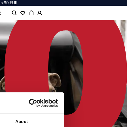
ab 69 EUR
C
About