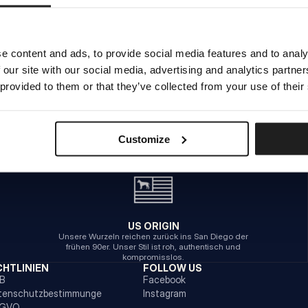
INTERNER SERVERFEHLER
e content and ads, to provide social media features and to analy
 our site with our social media, advertising and analytics partn
ZURÜCK ZUR STARTSEITE
 provided to them or that they’ve collected from your use of their
Customize
US ORIGIN
Unsere Wurzeln reichen zurück ins San Diego der
frühen 90er. Unser Stil ist roh, authentisch und
kompromisslos.
CHTLINIEN
FOLLOW US
B
Facebook
tenschutzbestimmunge
Instagram
GVO