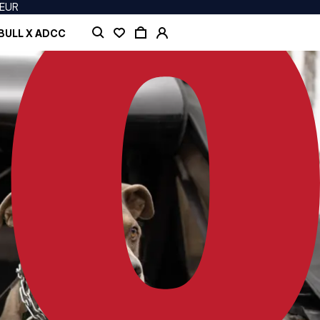
 EUR
BULL X ADCC