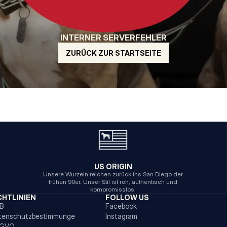
INTERNER SERVERFEHLER
ZURÜCK ZUR STARTSEITE
US ORIGIN
Unsere Wurzeln reichen zurück ins San Diego der
frühen 90er. Unser Stil ist roh, authentisch und
kompromisslos.
CHTLINIEN
FOLLOW US
B
Facebook
tenschutzbestimmunge
Instagram
GVO