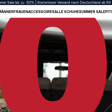
mer Sale bis zu -50% | Kostenloser Versand nach Deutschland ab 69
MÄNNER
FRAUEN
ACCESSOIRES
ALLE SCHUHE
SUMMER SALE
PIT