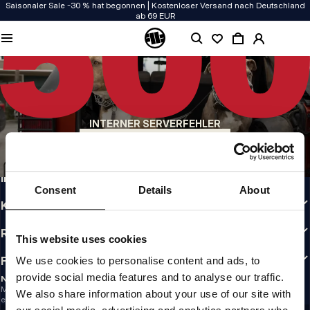
Saisonaler Sale -30 % hat begonnen | Kostenloser Versand nach Deutschland
ab 69 EUR
QUALITÄT HAT BEI UNS PRIORITÄT
Unsere Kleidung wird mit Leidenschaft produziert. Bei Haltbarkeit, Langlebigkeit
der Materialien und Details machen wir keine Kompromisse.
US ORIGIN
Unsere Wurzeln reichen zurück ins San Diego der frühen 90er. Unser Stil ist roh,
authentisch und kompromisslos.
INTERNER SERVERFEHLER
MARKE MIT CHARAKTER
ZURÜCK ZUR STARTSEITE
Unsere Kollektionen tragen Sportler, Kämpfer und eigensinnige Individualisten
INFO
Consent
Details
About
KUNDENBEREICH
RICHTLINIEN
This website uses cookies
FOLLOW US
We use cookies to personalise content and ads, to
provide social media features and to analyse our traffic.
NEWSLETTER
Möchtest du Informationen über die neuesten Aktionen und Neuigkeiten
We also share information about your use of our site with
erhalten?
Email address