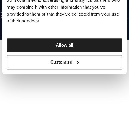
our social media, advertising and analytics partners who
REGISTRIEREN SIE SICH
may combine it with other information that you’ve
Mit der Anmeldung zum Newsletter bestätigst du, dass du die
provided to them or that they’ve collected from your use
Datenschutzerklärung
gelesen hast.
of their services.
GERMANY
©1997 - 2026 PITBULL ALLE RECHTE VORBEHALTEN.
SITE CREDITS
GEHE NACH OBEN
Allow all
Customize