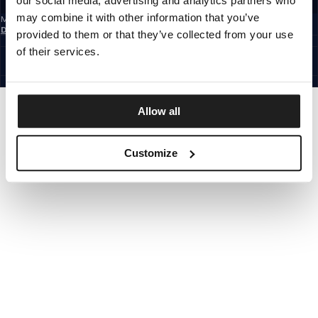
our social media, advertising and analytics partners who
may combine it with other information that you’ve
Mit der Anmeldung zum Newsletter bestätigst du, dass du die
Datenschutzerklärung
gelesen hast.
provided to them or that they’ve collected from your use
GERMANY
of their services.
©1997 - 2026 PITBULL ALLE RECHTE VORBEHALTEN.
SITE CREDITS
GEHE NACH OBEN
Allow all
Customize