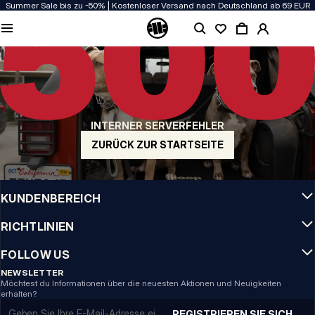
Summer Sale bis zu -50% | Kostenloser Versand nach Deutschland ab 69 EUR
QUALITÄT HAT BEI UNS PRIORITÄT
Unsere Kleidung wird mit Leidenschaft produziert. Bei Haltbarkeit, Langlebigkeit
der Materialien und Details machen wir keine Kompromisse.
US ORIGIN
Unsere Wurzeln reichen zurück ins San Diego der frühen 90er. Unser Stil ist roh,
authentisch und kompromisslos.
INTERNER SERVERFEHLER
MARKE MIT CHARAKTER
Unsere Kollektionen tragen Sportler, Kämpfer und eigensinnige Individualisten
ZURÜCK ZUR STARTSEITE
INFO
KUNDENBEREICH
RICHTLINIEN
FOLLOW US
NEWSLETTER
Möchtest du Informationen über die neuesten Aktionen und Neuigkeiten
erhalten?
Email address
REGISTRIEREN SIE SICH