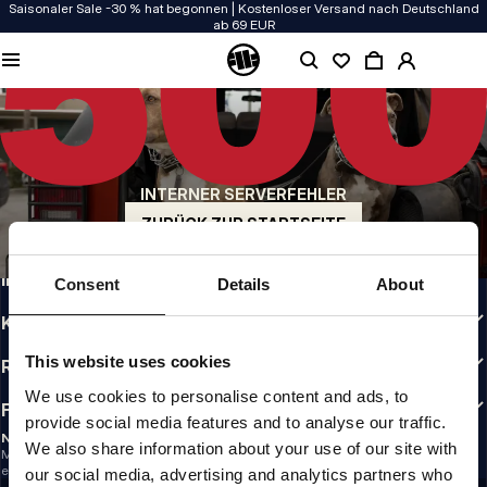
Saisonaler Sale -30 % hat begonnen | Kostenloser Versand nach Deutschland
ab 69 EUR
QUALITÄT HAT BEI UNS PRIORITÄT
Unsere Kleidung wird mit Leidenschaft produziert. Bei Haltbarkeit, Langlebigkeit
der Materialien und Details machen wir keine Kompromisse.
US ORIGIN
Unsere Wurzeln reichen zurück ins San Diego der frühen 90er. Unser Stil ist roh,
authentisch und kompromisslos.
INTERNER SERVERFEHLER
MARKE MIT CHARAKTER
ZURÜCK ZUR STARTSEITE
Unsere Kollektionen tragen Sportler, Kämpfer und eigensinnige Individualisten
INFO
Consent
Details
About
KUNDENBEREICH
This website uses cookies
RICHTLINIEN
We use cookies to personalise content and ads, to
FOLLOW US
provide social media features and to analyse our traffic.
NEWSLETTER
We also share information about your use of our site with
Möchtest du Informationen über die neuesten Aktionen und Neuigkeiten
erhalten?
our social media, advertising and analytics partners who
Email address