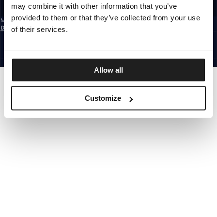
may combine it with other information that you’ve
REGISTRIEREN SIE SICH
provided to them or that they’ve collected from your use
Mit der Anmeldung zum Newsletter bestätigst du, dass du die
Datenschutzerklärung
gelesen hast.
of their services.
GERMANY
©1997 - 2026 PITBULL ALLE RECHTE VORBEHALTEN.
SITE CREDITS
GEHE NACH OBEN
Allow all
Customize