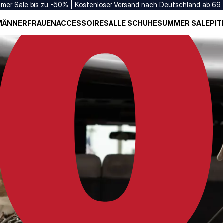
mer Sale bis zu -50% | Kostenloser Versand nach Deutschland ab 69
MÄNNER
FRAUEN
ACCESSOIRES
ALLE SCHUHE
SUMMER SALE
PIT