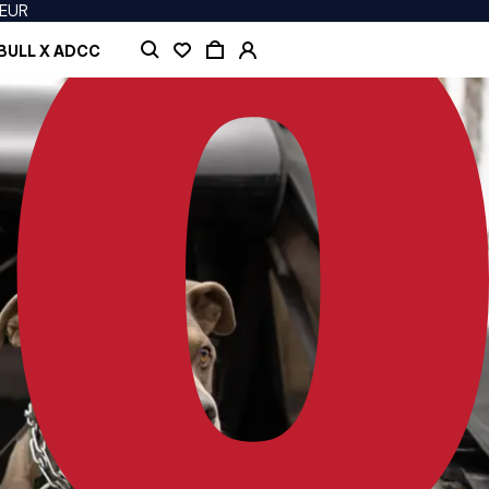
 EUR
BULL X ADCC