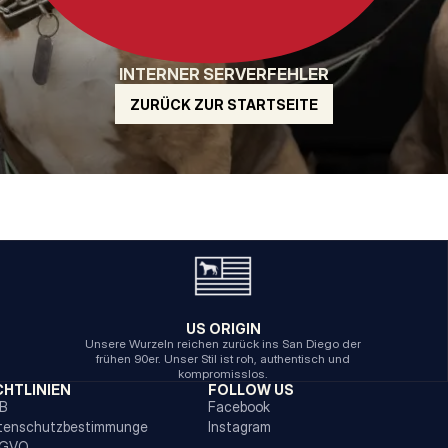
INTERNER SERVERFEHLER
ZURÜCK ZUR STARTSEITE
US ORIGIN
Unsere Wurzeln reichen zurück ins San Diego der
frühen 90er. Unser Stil ist roh, authentisch und
kompromisslos.
CHTLINIEN
FOLLOW US
B
Facebook
tenschutzbestimmunge
Instagram
GVO