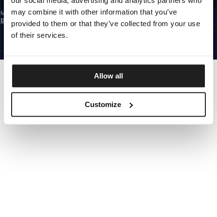
our social media, advertising and analytics partners who
may combine it with other information that you’ve
Mit der Anmeldung zum Newsletter bestätigst du, dass du die
Datenschutzerklärung
gelesen hast.
provided to them or that they’ve collected from your use
GERMANY
of their services.
©1997 - 2026 PITBULL ALLE RECHTE VORBEHALTEN.
SITE CREDITS
GEHE NACH OBEN
Allow all
Customize