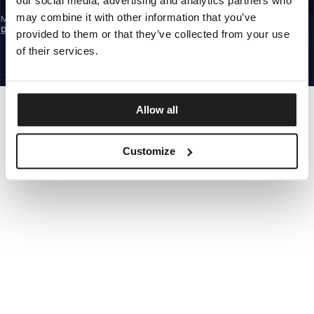
our social media, advertising and analytics partners who
may combine it with other information that you’ve
Mit der Anmeldung zum Newsletter bestätigst du, dass du die
Datenschutzerklärung
gelesen hast.
provided to them or that they’ve collected from your use
GERMANY
of their services.
©1997 - 2026 PITBULL ALLE RECHTE VORBEHALTEN.
SITE CREDITS
GEHE NACH OBEN
Allow all
Customize