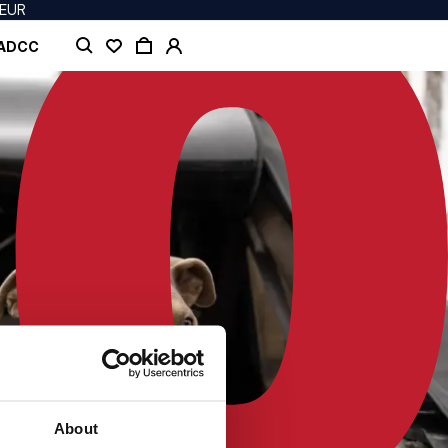
 EUR
 ADCC
About