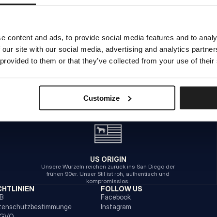
INTERNER SERVERFEHLER
e content and ads, to provide social media features and to analy
 our site with our social media, advertising and analytics partn
ZURÜCK ZUR STARTSEITE
 provided to them or that they’ve collected from your use of their
Customize
US ORIGIN
Unsere Wurzeln reichen zurück ins San Diego der
frühen 90er. Unser Stil ist roh, authentisch und
kompromisslos.
CHTLINIEN
FOLLOW US
B
Facebook
tenschutzbestimmunge
Instagram
GVO