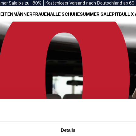
mer Sale bis zu -50% | Kostenloser Versand nach Deutschland ab 69
EITEN
MÄNNER
FRAUEN
ALLE SCHUHE
SUMMER SALE
PITBULL X
Details