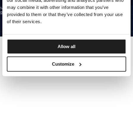
our social media, advertising and analytics partners who
may combine it with other information that you’ve
Mit der Anmeldung zum Newsletter bestätigst du, dass du die
Datenschutzerklärung
gelesen hast.
provided to them or that they’ve collected from your use
GERMANY
of their services.
©1997 - 2026 PITBULL ALLE RECHTE VORBEHALTEN.
SITE CREDITS
GEHE NACH OBEN
Allow all
Customize