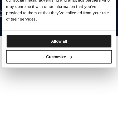
our social media, advertising and analytics partners who
REGISTRIEREN SIE SICH
may combine it with other information that you’ve
Mit der Anmeldung zum Newsletter bestätigst du, dass du die
provided to them or that they’ve collected from your use
Datenschutzerklärung
gelesen hast.
of their services.
GERMANY
©1997 - 2026 PITBULL ALLE RECHTE VORBEHALTEN.
SITE CREDITS
GEHE NACH OBEN
Allow all
Customize