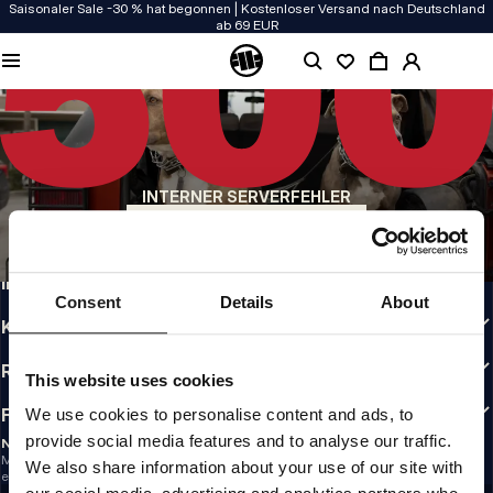
Saisonaler Sale -30 % hat begonnen | Kostenloser Versand nach Deutschland
ab 69 EUR
QUALITÄT HAT BEI UNS PRIORITÄT
Unsere Kleidung wird mit Leidenschaft produziert. Bei Haltbarkeit, Langlebigkeit
der Materialien und Details machen wir keine Kompromisse.
US ORIGIN
Unsere Wurzeln reichen zurück ins San Diego der frühen 90er. Unser Stil ist roh,
authentisch und kompromisslos.
INTERNER SERVERFEHLER
MARKE MIT CHARAKTER
ZURÜCK ZUR STARTSEITE
Unsere Kollektionen tragen Sportler, Kämpfer und eigensinnige Individualisten
INFO
Consent
Details
About
KUNDENBEREICH
RICHTLINIEN
This website uses cookies
FOLLOW US
We use cookies to personalise content and ads, to
provide social media features and to analyse our traffic.
NEWSLETTER
Möchtest du Informationen über die neuesten Aktionen und Neuigkeiten
We also share information about your use of our site with
erhalten?
Email address