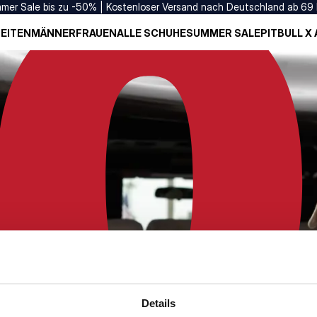
mer Sale bis zu -50% | Kostenloser Versand nach Deutschland ab 69
EITEN
MÄNNER
FRAUEN
ALLE SCHUHE
SUMMER SALE
PITBULL X
Details