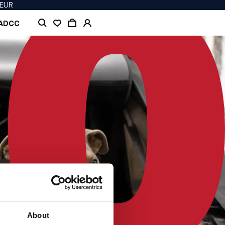
 EUR
 ADCC
About