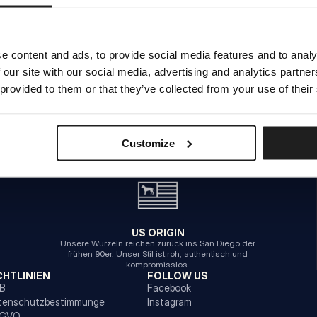
INTERNER SERVERFEHLER
e content and ads, to provide social media features and to analy
 our site with our social media, advertising and analytics partn
ZURÜCK ZUR STARTSEITE
 provided to them or that they’ve collected from your use of their
Customize
US ORIGIN
Unsere Wurzeln reichen zurück ins San Diego der
frühen 90er. Unser Stil ist roh, authentisch und
kompromisslos.
CHTLINIEN
FOLLOW US
B
Facebook
tenschutzbestimmunge
Instagram
GVO