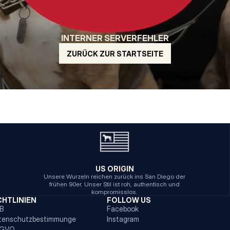
INTERNER SERVERFEHLER
ZURÜCK ZUR STARTSEITE
US ORIGIN
Unsere Wurzeln reichen zurück ins San Diego der
frühen 90er. Unser Stil ist roh, authentisch und
kompromisslos.
CHTLINIEN
FOLLOW US
B
Facebook
tenschutzbestimmunge
Instagram
GVO