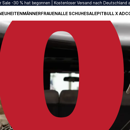
er Sale -30 % hat begonnen | Kostenloser Versand nach Deutschland 
NEUHEITEN
MÄNNER
FRAUEN
ALLE SCHUHE
SALE
PITBULL X ADC