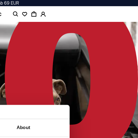
ab 69 EUR
C
About