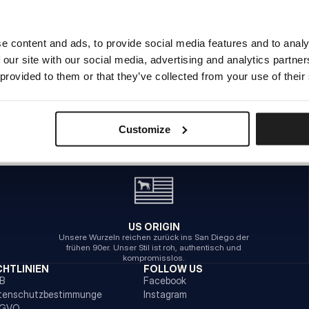
e content and ads, to provide social media features and to analy
INTERNER SERVERFEHLER
 our site with our social media, advertising and analytics partn
ZURÜCK ZUR STARTSEITE
 provided to them or that they’ve collected from your use of their
Customize
US ORIGIN
Unsere Wurzeln reichen zurück ins San Diego der
frühen 90er. Unser Stil ist roh, authentisch und
kompromisslos.
CHTLINIEN
FOLLOW US
B
Facebook
tenschutzbestimmunge
Instagram
GVO