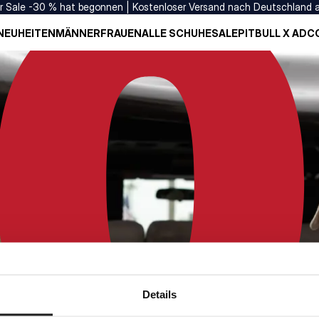
er Sale -30 % hat begonnen | Kostenloser Versand nach Deutschland 
NEUHEITEN
MÄNNER
FRAUEN
ALLE SCHUHE
SALE
PITBULL X ADC
Details