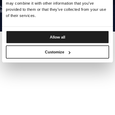
may combine it with other information that you’ve
Mit der Anmeldung zum Newsletter bestätigst du, dass du die
provided to them or that they’ve collected from your use
Datenschutzerklärung
gelesen hast.
GERMANY
of their services.
©1997 - 2026 PITBULL ALLE RECHTE VORBEHALTEN.
SITE CREDITS
GEHE NACH OBEN
Allow all
Customize