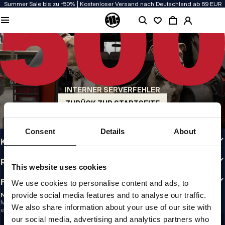
Summer Sale bis zu -50% | Kostenloser Versand nach Deutschland ab 69 EUR
QUALITÄT HAT BEI UNS PRIORITÄT
Unsere Kleidung wird mit Leidenschaft produziert. Bei Haltbarkeit, Langlebigkeit
der Materialien und Details machen wir keine Kompromisse.
US ORIGIN
Unsere Wurzeln reichen zurück ins San Diego der frühen 90er. Unser Stil ist roh,
authentisch und kompromisslos.
INTERNER SERVERFEHLER
MARKE MIT CHARAKTER
Unsere Kollektionen tragen Sportler, Kämpfer und eigensinnige Individualisten
ZURÜCK ZUR STARTSEITE
INFO
Consent
Details
About
KUNDENBEREICH
RICHTLINIEN
This website uses cookies
FOLLOW US
We use cookies to personalise content and ads, to
provide social media features and to analyse our traffic.
NEWSLETTER
Möchtest du Informationen über die neuesten Aktionen und Neuigkeiten
We also share information about your use of our site with
erhalten?
Email address
our social media, advertising and analytics partners who
REGISTRIEREN SIE SICH