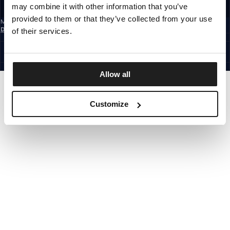
may combine it with other information that you’ve
REGISTRIEREN SIE SICH
provided to them or that they’ve collected from your use
Mit der Anmeldung zum Newsletter bestätigst du, dass du die
Datenschutzerklärung
gelesen hast.
of their services.
GERMANY
©1997 - 2026 PITBULL ALLE RECHTE VORBEHALTEN.
SITE CREDITS
GEHE NACH OBEN
Allow all
Customize