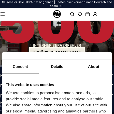
Saisonaler Sale -30 % hat begonnen | Kostenloser Versand nach Deutschland
ab 69 EUR
QUALITÄT HAT BEI UNS PRIORITÄT
Unsere Kleidung wird mit Leidenschaft produziert. Bei Haltbarkeit, Langlebigkeit
der Materialien und Details machen wir keine Kompromisse.
US ORIGIN
Unsere Wurzeln reichen zurück ins San Diego der frühen 90er. Unser Stil ist roh,
authentisch und kompromisslos.
INTERNER SERVERFEHLER
MARKE MIT CHARAKTER
ZURÜCK ZUR STARTSEITE
Unsere Kollektionen tragen Sportler, Kämpfer und eigensinnige Individualisten
INFO
Consent
Details
About
KUNDENBEREICH
This website uses cookies
RICHTLINIEN
We use cookies to personalise content and ads, to
FOLLOW US
provide social media features and to analyse our traffic.
NEWSLETTER
We also share information about your use of our site with
Möchtest du Informationen über die neuesten Aktionen und Neuigkeiten
erhalten?
our social media, advertising and analytics partners who
Email address