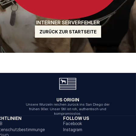
INTERNER SERVERFEHLER
ZURÜCK ZUR STARTSEITE
US ORIGIN
Unsere Wurzeln reichen zurück ins San Diego der
frühen 90er. Unser Stil ist roh, authentisch und
kompromisslos.
CHTLINIEN
FOLLOW US
B
Facebook
tenschutzbestimmunge
Instagram
GVO