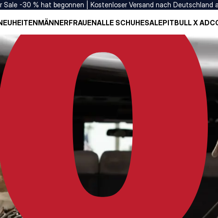
er Sale -30 % hat begonnen | Kostenloser Versand nach Deutschland 
NEUHEITEN
MÄNNER
FRAUEN
ALLE SCHUHE
SALE
PITBULL X ADC