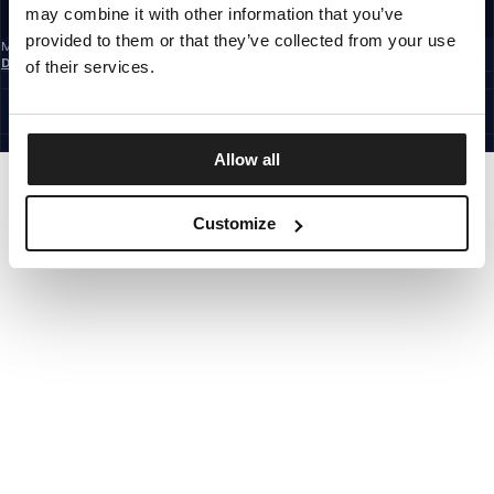
may combine it with other information that you’ve
REGISTRIEREN SIE SICH
provided to them or that they’ve collected from your use
Mit der Anmeldung zum Newsletter bestätigst du, dass du die
Datenschutzerklärung
gelesen hast.
of their services.
GERMANY
©1997 - 2026 PITBULL ALLE RECHTE VORBEHALTEN.
SITE CREDITS
GEHE NACH OBEN
Allow all
Customize