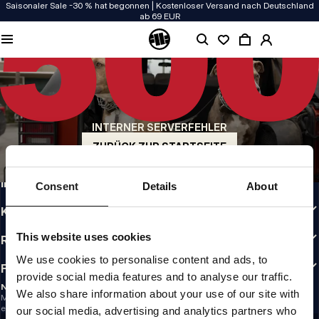
Saisonaler Sale -30 % hat begonnen | Kostenloser Versand nach Deutschland
ab 69 EUR
QUALITÄT HAT BEI UNS PRIORITÄT
Unsere Kleidung wird mit Leidenschaft produziert. Bei Haltbarkeit, Langlebigkeit
der Materialien und Details machen wir keine Kompromisse.
US ORIGIN
Unsere Wurzeln reichen zurück ins San Diego der frühen 90er. Unser Stil ist roh,
authentisch und kompromisslos.
INTERNER SERVERFEHLER
MARKE MIT CHARAKTER
ZURÜCK ZUR STARTSEITE
Unsere Kollektionen tragen Sportler, Kämpfer und eigensinnige Individualisten
INFO
Consent
Details
About
KUNDENBEREICH
This website uses cookies
RICHTLINIEN
We use cookies to personalise content and ads, to
FOLLOW US
provide social media features and to analyse our traffic.
NEWSLETTER
We also share information about your use of our site with
Möchtest du Informationen über die neuesten Aktionen und Neuigkeiten
erhalten?
our social media, advertising and analytics partners who
Email address