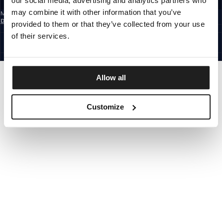
our social media, advertising and analytics partners who
may combine it with other information that you’ve
Mit der Anmeldung zum Newsletter bestätigst du, dass du die
Datenschutzerklärung
gelesen hast.
provided to them or that they’ve collected from your use
GERMANY
of their services.
©1997 - 2026 PITBULL ALLE RECHTE VORBEHALTEN.
SITE CREDITS
GEHE NACH OBEN
Allow all
Customize