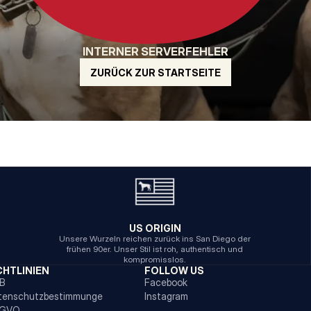
INTERNER SERVERFEHLER
ZURÜCK ZUR STARTSEITE
US ORIGIN
Unsere Wurzeln reichen zurück ins San Diego der
frühen 90er. Unser Stil ist roh, authentisch und
kompromisslos.
CHTLINIEN
FOLLOW US
B
Facebook
tenschutzbestimmunge
Instagram
GVO