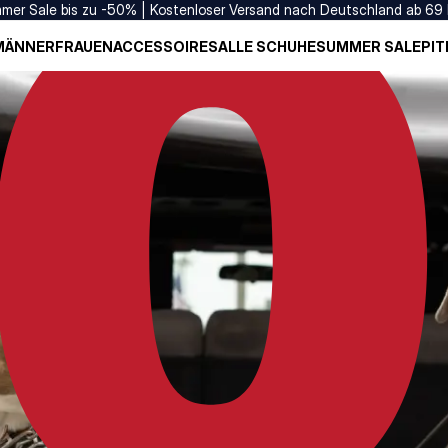
mer Sale bis zu -50% | Kostenloser Versand nach Deutschland ab 69
MÄNNER
FRAUEN
ACCESSOIRES
ALLE SCHUHE
SUMMER SALE
PIT