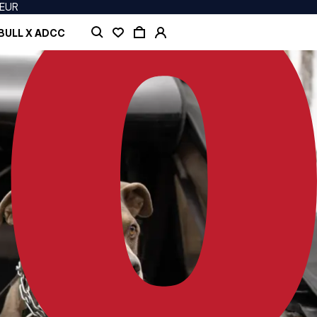
 EUR
BULL X ADCC