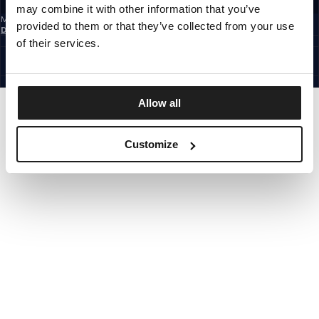
may combine it with other information that you’ve
Mit der Anmeldung zum Newsletter bestätigst du, dass du die
provided to them or that they’ve collected from your use
Datenschutzerklärung
gelesen hast.
GERMANY
of their services.
©1997 - 2026 PITBULL ALLE RECHTE VORBEHALTEN.
SITE CREDITS
GEHE NACH OBEN
Allow all
Customize