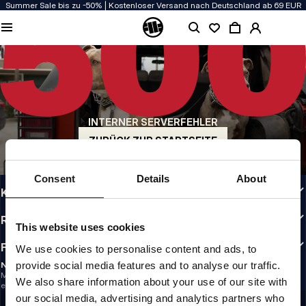
Summer Sale bis zu -50% | Kostenloser Versand nach Deutschland ab 69 EUR
QUALITÄT HAT BEI UNS PRIORITÄT
Unsere Kleidung wird mit Leidenschaft produziert. Bei Haltbarkeit, Langlebigkeit
der Materialien und Details machen wir keine Kompromisse.
US ORIGIN
Unsere Wurzeln reichen zurück ins San Diego der frühen 90er. Unser Stil ist roh,
authentisch und kompromisslos.
INTERNER SERVERFEHLER
MARKE MIT CHARAKTER
Unsere Kollektionen tragen Sportler, Kämpfer und eigensinnige Individualisten
ZURÜCK ZUR STARTSEITE
INFO
Consent
Details
About
KUNDENBEREICH
RICHTLINIEN
This website uses cookies
FOLLOW US
We use cookies to personalise content and ads, to
provide social media features and to analyse our traffic.
NEWSLETTER
Möchtest du Informationen über die neuesten Aktionen und Neuigkeiten
We also share information about your use of our site with
erhalten?
Email address
our social media, advertising and analytics partners who
REGISTRIEREN SIE SICH