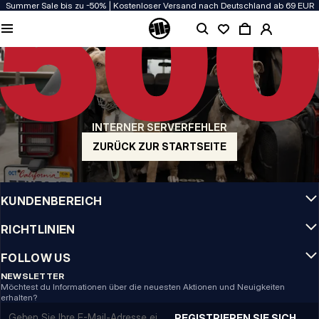
Summer Sale bis zu -50% | Kostenloser Versand nach Deutschland ab 69 EUR
QUALITÄT HAT BEI UNS PRIORITÄT
Unsere Kleidung wird mit Leidenschaft produziert. Bei Haltbarkeit, Langlebigkeit
der Materialien und Details machen wir keine Kompromisse.
US ORIGIN
Unsere Wurzeln reichen zurück ins San Diego der frühen 90er. Unser Stil ist roh,
authentisch und kompromisslos.
INTERNER SERVERFEHLER
MARKE MIT CHARAKTER
Unsere Kollektionen tragen Sportler, Kämpfer und eigensinnige Individualisten
ZURÜCK ZUR STARTSEITE
INFO
KUNDENBEREICH
RICHTLINIEN
FOLLOW US
NEWSLETTER
Möchtest du Informationen über die neuesten Aktionen und Neuigkeiten
erhalten?
Email address
REGISTRIEREN SIE SICH