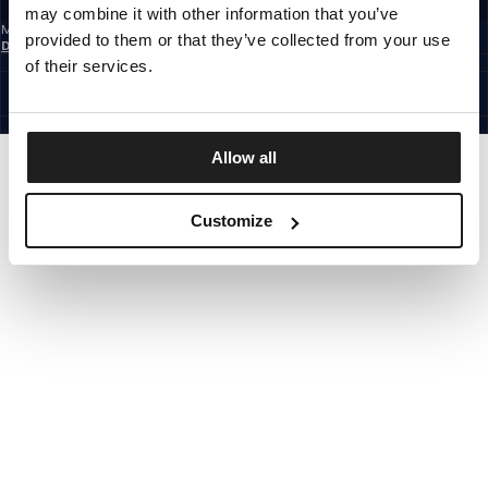
may combine it with other information that you’ve
Mit der Anmeldung zum Newsletter bestätigst du, dass du die
provided to them or that they’ve collected from your use
Datenschutzerklärung
gelesen hast.
GERMANY
of their services.
©1997 - 2026 PITBULL ALLE RECHTE VORBEHALTEN.
SITE CREDITS
GEHE NACH OBEN
Allow all
Customize