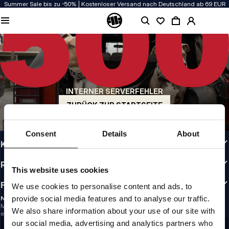
Summer Sale bis zu -50% | Kostenloser Versand nach Deutschland ab 69 EUR
QUALITÄT HAT BEI UNS PRIORITÄT
Unsere Kleidung wird mit Leidenschaft produziert. Bei Haltbarkeit, Langlebigkeit
der Materialien und Details machen wir keine Kompromisse.
US ORIGIN
Unsere Wurzeln reichen zurück ins San Diego der frühen 90er. Unser Stil ist roh,
authentisch und kompromisslos.
INTERNER SERVERFEHLER
MARKE MIT CHARAKTER
Unsere Kollektionen tragen Sportler, Kämpfer und eigensinnige Individualisten
ZURÜCK ZUR STARTSEITE
INFO
Consent
Details
About
KUNDENBEREICH
RICHTLINIEN
This website uses cookies
FOLLOW US
We use cookies to personalise content and ads, to
provide social media features and to analyse our traffic.
NEWSLETTER
Möchtest du Informationen über die neuesten Aktionen und Neuigkeiten
We also share information about your use of our site with
erhalten?
Email address
our social media, advertising and analytics partners who
REGISTRIEREN SIE SICH