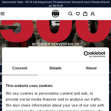
Saisonaler Sale -30 % hat begonnen | Kostenloser Versand nach Deutschland
ab 69 EUR
QUALITÄT HAT BEI UNS PRIORITÄT
Unsere Kleidung wird mit Leidenschaft produziert. Bei Haltbarkeit, Langlebigkeit
der Materialien und Details machen wir keine Kompromisse.
US ORIGIN
Unsere Wurzeln reichen zurück ins San Diego der frühen 90er. Unser Stil ist roh,
authentisch und kompromisslos.
INTERNER SERVERFEHLER
MARKE MIT CHARAKTER
ZURÜCK ZUR STARTSEITE
Unsere Kollektionen tragen Sportler, Kämpfer und eigensinnige Individualisten
INFO
Consent
Details
About
KUNDENBEREICH
RICHTLINIEN
This website uses cookies
FOLLOW US
We use cookies to personalise content and ads, to
provide social media features and to analyse our traffic.
NEWSLETTER
Möchtest du Informationen über die neuesten Aktionen und Neuigkeiten
We also share information about your use of our site with
erhalten?
Email address