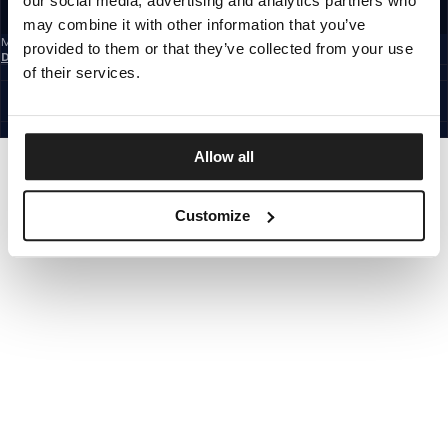
our social media, advertising and analytics partners who
REGISTRIEREN SIE SICH
may combine it with other information that you’ve
Mit der Anmeldung zum Newsletter bestätigst du, dass du die
provided to them or that they’ve collected from your use
Datenschutzerklärung
gelesen hast.
of their services.
GERMANY
©1997 - 2026 PITBULL ALLE RECHTE VORBEHALTEN.
SITE CREDITS
GEHE NACH OBEN
Allow all
Customize