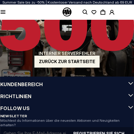
Summer Sale bis zu -50% | Kostenloser Versand nach Deutschland ab 69 EUR
QUALITÄT HAT BEI UNS PRIORITÄT
Unsere Kleidung wird mit Leidenschaft produziert. Bei Haltbarkeit, Langlebigkeit
der Materialien und Details machen wir keine Kompromisse.
US ORIGIN
Unsere Wurzeln reichen zurück ins San Diego der frühen 90er. Unser Stil ist roh,
authentisch und kompromisslos.
INTERNER SERVERFEHLER
MARKE MIT CHARAKTER
Unsere Kollektionen tragen Sportler, Kämpfer und eigensinnige Individualisten
ZURÜCK ZUR STARTSEITE
INFO
KUNDENBEREICH
RICHTLINIEN
FOLLOW US
NEWSLETTER
Möchtest du Informationen über die neuesten Aktionen und Neuigkeiten
erhalten?
Email address
REGISTRIEREN SIE SICH