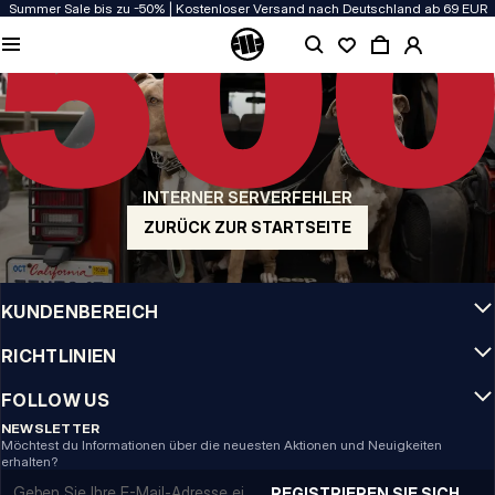
Summer Sale bis zu -50% | Kostenloser Versand nach Deutschland ab 69 EUR
QUALITÄT HAT BEI UNS PRIORITÄT
Unsere Kleidung wird mit Leidenschaft produziert. Bei Haltbarkeit, Langlebigkeit
der Materialien und Details machen wir keine Kompromisse.
US ORIGIN
Unsere Wurzeln reichen zurück ins San Diego der frühen 90er. Unser Stil ist roh,
authentisch und kompromisslos.
INTERNER SERVERFEHLER
MARKE MIT CHARAKTER
Unsere Kollektionen tragen Sportler, Kämpfer und eigensinnige Individualisten
ZURÜCK ZUR STARTSEITE
INFO
KUNDENBEREICH
RICHTLINIEN
FOLLOW US
NEWSLETTER
Möchtest du Informationen über die neuesten Aktionen und Neuigkeiten
erhalten?
Email address
REGISTRIEREN SIE SICH