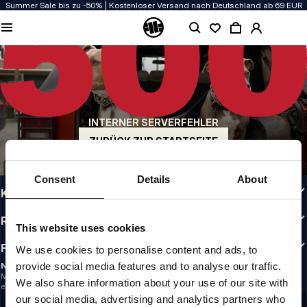
Summer Sale bis zu -50% | Kostenloser Versand nach Deutschland ab 69 EUR
QUALITÄT HAT BEI UNS PRIORITÄT
Unsere Kleidung wird mit Leidenschaft produziert. Bei Haltbarkeit, Langlebigkeit
der Materialien und Details machen wir keine Kompromisse.
US ORIGIN
Unsere Wurzeln reichen zurück ins San Diego der frühen 90er. Unser Stil ist roh,
authentisch und kompromisslos.
INTERNER SERVERFEHLER
MARKE MIT CHARAKTER
Unsere Kollektionen tragen Sportler, Kämpfer und eigensinnige Individualisten
ZURÜCK ZUR STARTSEITE
INFO
Consent
Details
About
KUNDENBEREICH
RICHTLINIEN
This website uses cookies
FOLLOW US
We use cookies to personalise content and ads, to
provide social media features and to analyse our traffic.
NEWSLETTER
Möchtest du Informationen über die neuesten Aktionen und Neuigkeiten
We also share information about your use of our site with
erhalten?
Email address
our social media, advertising and analytics partners who
REGISTRIEREN SIE SICH