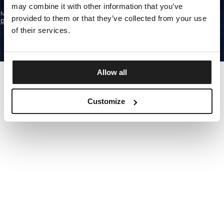
may combine it with other information that you’ve
Mit der Anmeldung zum Newsletter bestätigst du, dass du die
provided to them or that they’ve collected from your use
Datenschutzerklärung
gelesen hast.
GERMANY
of their services.
©1997 - 2026 PITBULL ALLE RECHTE VORBEHALTEN.
SITE CREDITS
GEHE NACH OBEN
Allow all
Customize