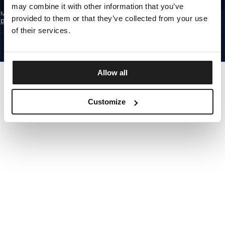
may combine it with other information that you’ve
Mit der Anmeldung zum Newsletter bestätigst du, dass du die
provided to them or that they’ve collected from your use
Datenschutzerklärung
gelesen hast.
GERMANY
of their services.
©1997 - 2026 PITBULL ALLE RECHTE VORBEHALTEN.
SITE CREDITS
GEHE NACH OBEN
Allow all
Customize