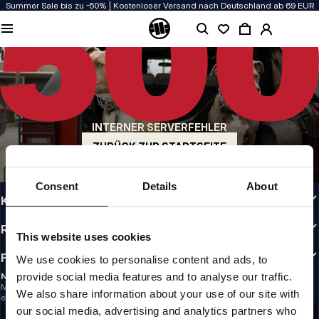
Summer Sale bis zu -50% | Kostenloser Versand nach Deutschland ab 69 EUR
QUALITÄT HAT BEI UNS PRIORITÄT
Unsere Kleidung wird mit Leidenschaft produziert. Bei Haltbarkeit, Langlebigkeit
der Materialien und Details machen wir keine Kompromisse.
US ORIGIN
Unsere Wurzeln reichen zurück ins San Diego der frühen 90er. Unser Stil ist roh,
authentisch und kompromisslos.
INTERNER SERVERFEHLER
MARKE MIT CHARAKTER
Unsere Kollektionen tragen Sportler, Kämpfer und eigensinnige Individualisten
ZURÜCK ZUR STARTSEITE
INFO
Consent
Details
About
KUNDENBEREICH
RICHTLINIEN
This website uses cookies
FOLLOW US
We use cookies to personalise content and ads, to
provide social media features and to analyse our traffic.
NEWSLETTER
Möchtest du Informationen über die neuesten Aktionen und Neuigkeiten
We also share information about your use of our site with
erhalten?
Email address
our social media, advertising and analytics partners who
REGISTRIEREN SIE SICH